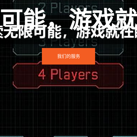
限可能，游戏就
我们的服务