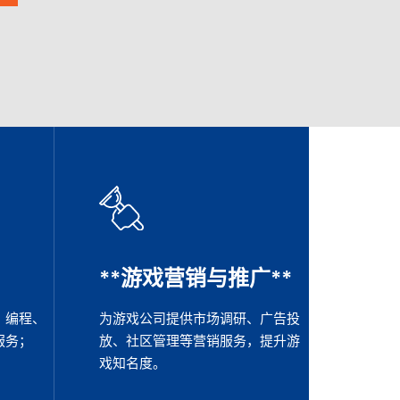
**游戏营销与推广**
、编程、
为游戏公司提供市场调研、广告投
服务；
放、社区管理等营销服务，提升游
戏知名度。