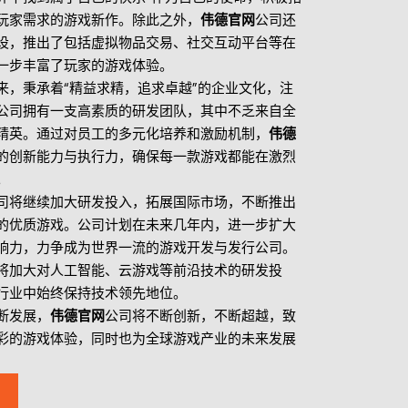
玩家需求的游戏新作。除此之外，
伟德官网
公司还
设，推出了包括虚拟物品交易、社交互动平台等在
一步丰富了玩家的游戏体验。
来，秉承着“精益求精，追求卓越”的企业文化，注
公司拥有一支高素质的研发团队，其中不乏来自全
精英。通过对员工的多元化培养和激励机制，
伟德
的创新能力与执行力，确保每一款游戏都能在激烈
。
司将继续加大研发投入，拓展国际市场，不断推出
的优质游戏。公司计划在未来几年内，进一步扩大
响力，力争成为世界一流的游戏开发与发行公司。
将加大对人工智能、云游戏等前沿技术的研发投
行业中始终保持技术领先地位。
断发展，
伟德官网
公司将不断创新，不断超越，致
彩的游戏体验，同时也为全球游戏产业的未来发展