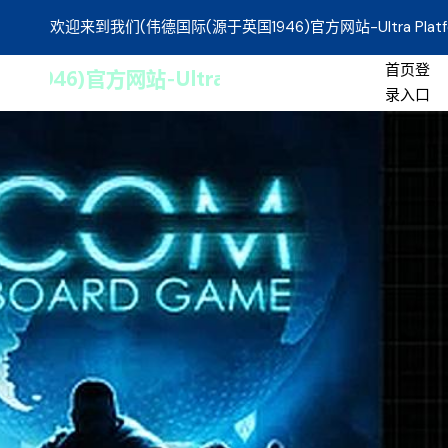
欢迎来到我们(伟德国际(源于英国1946)官方网站-Ultra Platf
首页登
录入口