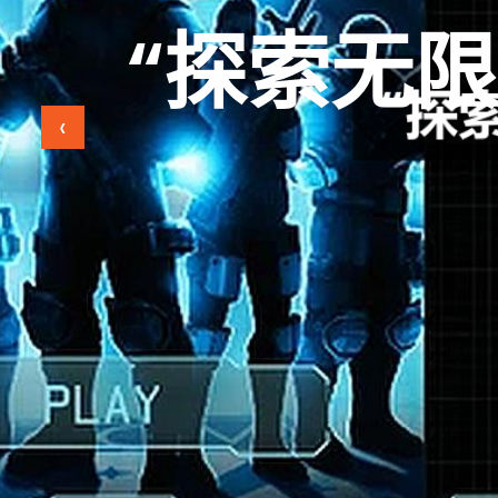
“探索无
‹