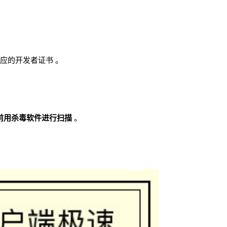
应的开发者证书 。
前用杀毒软件进行扫描
。