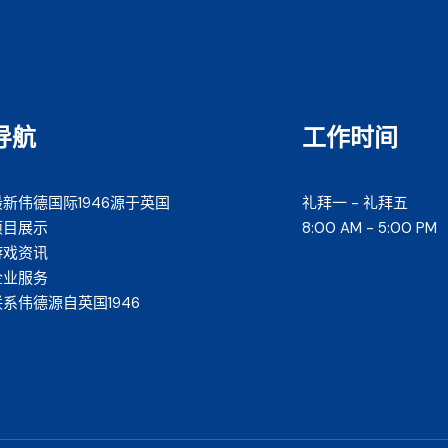
导航
工作时间
最新伟德国际1946源于英国
礼拜一 - 礼拜五
项目展示
8:00 AM - 5:00 PM
游戏资讯
企业服务
联系伟德源自英国1946