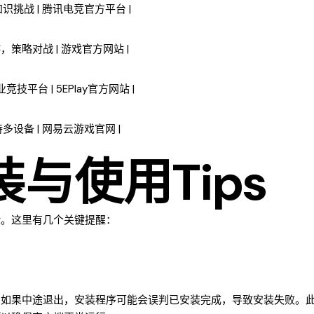
挑战 | 腾讯电竞官方平台 |
，策略对战 | 游戏官方网站 |
技平台 | 5EPlay官方网站 |
设备 | 网易云游戏官网 |
与使用Tips
验。这里有几个关键提醒：
。如果中途退出，安装程序可能会误判已安装完成，导致安装失败。此