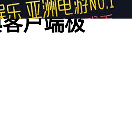
典客户端极