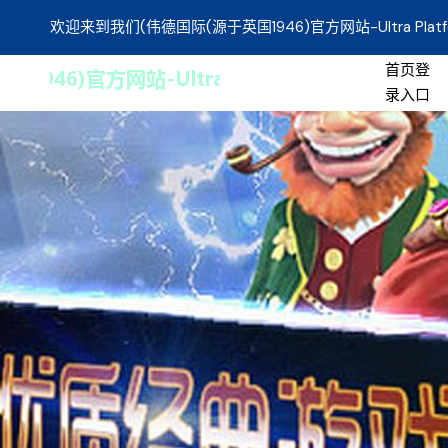
欢迎来到我们(伟德国际(源于英国1946)官方网站-Ultra Platf
首页登
录入口