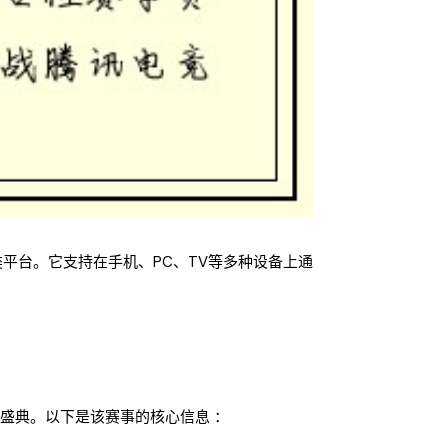
平台。它支持在手机、PC、TV等多种设备上通
竞盛典。以下是该赛事的核心信息 ：