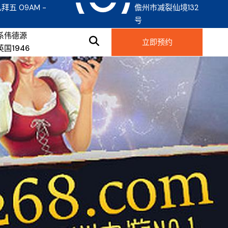
拜五 09AM -
儋州市减裂仙境132
号
系伟德源
立即预约
英国1946