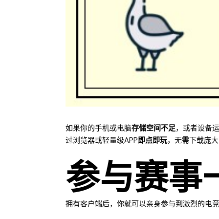
如果你的手机或电脑
存储空间不足
，或者设备
过浏览器或轻量级APP
即点即玩
，无需下载庞大
参与赛事
拥有客户端后，你就可以亲身参与到激烈的电竞