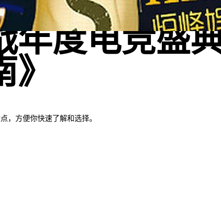
战年度电竞盛
南》
特点，方便你快速了解和选择。