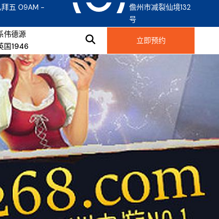
拜五 09AM -
儋州市减裂仙境132
号
系伟德源
立即预约
英国1946