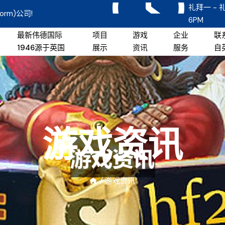
礼拜一 - 礼
orm)公司!
6PM
最新伟德国际
项目
游戏
企业
联
1946源于英国
展示
资讯
服务
自
游戏资讯
/
游戏资讯