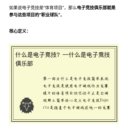
如果说电子竞技是“体育项目”，那么
电子竞技俱乐部就是
参与这些项目的“职业球队”
。
核心定义：