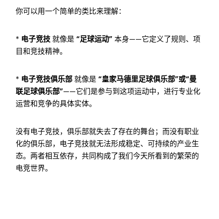
你可以用一个简单的类比来理解：
*
电子竞技
就像是
“足球运动”
本身——它定义了规则、项
目和竞技精神。
*
电子竞技俱乐部
就像是
“皇家马德里足球俱乐部”或“曼
联足球俱乐部”
——它们是参与到这项运动中，进行专业化
运营和竞争的具体实体。
没有电子竞技，俱乐部就失去了存在的舞台；而没有职业
化的俱乐部，电子竞技就无法形成稳定、可持续的产业生
态。两者相互依存，共同构成了我们今天所看到的繁荣的
电竞世界。