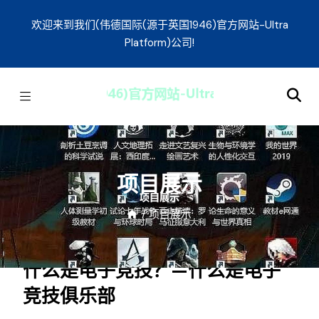
欢迎来到我们(伟德国际(源于英国1946)官方网站-Ultra
Platform)公司!
项目展示
/
项目展示
什么是电子竞技？—什么是电子
竞技俱乐部