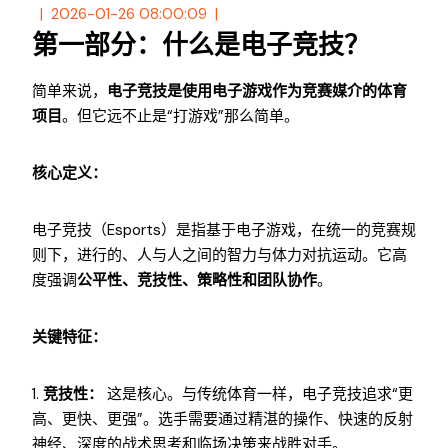
2026-01-26 08:00:09
第一部分：什么是电子竞技？
简单来说，
电子竞技是使用电子游戏作为竞赛媒介的体育
项目
。但它远不止是“打游戏”那么简单。
核心定义：
电子竞技（Esports）是指基于电子游戏，在统一的竞赛规
则下，进行的、人与人之间的智力与体力对抗运动。它高
度强调
公平性、竞技性、策略性和团队协作
。
关键特征：
1.
竞技性：
这是核心。与传统体育一样，电子竞技追求“更
高、更快、更强”。选手需要通过精湛的操作、快速的反射
神经、深度的战术思考和临场决策来战胜对手。