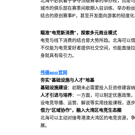
北海不必执着于争夺顶级赛事的举办权，而是
城市的俱乐部在赛季间歇期入驻训练、举办粉
结合的原创赛事IP，甚至开发面向游客的轻度
瞄准“电竞新消费”，探索多元商业模式
电竞与线下消费的结合是大势所趋。北海可以借
不仅能为电竞爱好者提供社交空间，也能直接
身就具有吸引力。
伟德app官网
夯实“基础设施与人才”地基
基础设施建设
：初期未必需要投入巨资修建容
人才引进与培养
：一方面，可以制定优惠政策
设电竞导播、运营、解说等实用技能课程，逐
借力“区域协作”，融入大湾区电竞生态圈
北海可以主动对接粤港澳大湾区的电竞资源，
展。