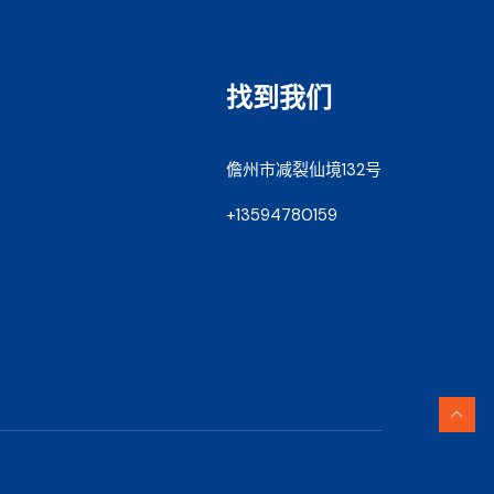
找到我们
儋州市减裂仙境132号
+13594780159