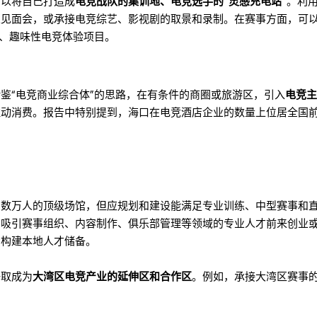
可以将自己打造成
电竞战队的集训地、电竞选手的“灵感充电站”
。利
丝见面会，或承接电竞综艺、影视剧的取景和录制。在赛事方面，可
化、趣味性电竞体验项目。
鉴“电竞商业综合体”的思路，在有条件的商圈或旅游区，引入
电竞主
拉动消费。报告中特别提到，海口在电竞酒店企业的数量上位居全国
纳数万人的顶级场馆，但应规划和建设能满足专业训练、中型赛事和
，吸引赛事组织、内容制作、俱乐部管理等领域的专业人才前来创业
步构建本地人才储备。
争取成为
大湾区电竞产业的延伸区和合作区
。例如，承接大湾区赛事