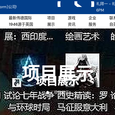
礼拜一 - 礼
orm)公司!
6PM
最新伟德国际
项目
游戏
企业
联
1946源于英国
展示
资讯
服务
自
项目展示
/
项目展示