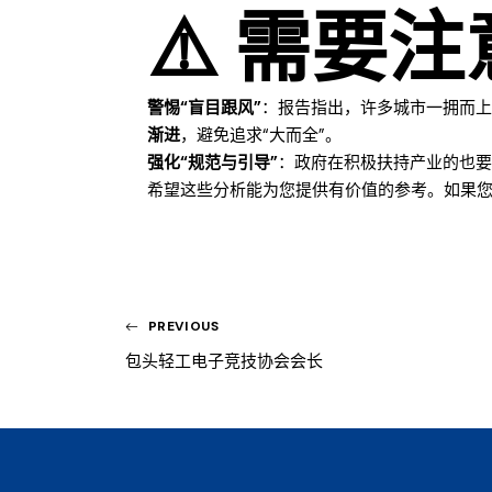
⚠️ 需要
警惕“盲目跟风”
：报告指出，许多城市一拥而上
渐进
，避免追求“大而全”。
强化“规范与引导”
：政府在积极扶持产业的也要
希望这些分析能为您提供有价值的参考。如果您
PREVIOUS
包头轻工电子竞技协会会长