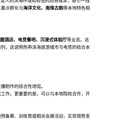
用宜人的滨海环境和较低的商务成本，吸引一线
以重点孵化与
海洋文化、南珠古韵
等本地特色相
题酒店、电竞餐吧、沉浸式体验厅
等业态。这
前列，这说明热带滨海旅游城市与电竞的结合本
直播制作的综合性场馆。
或工作。更重要的是，可以与本地院校合作，开
的预备赛、训练营或相关会展活动，实现借势发