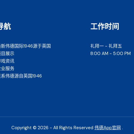
导航
工作时间
最新伟德国际1946源于英国
礼拜一 - 礼拜五
项目展示
8:00 AM - 5:00 PM
游戏资讯
企业服务
联系伟德源自英国1946
Copyright © 2026 - All Rights Reserved
伟德app官网
.