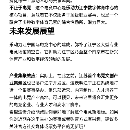
捕捉每一个激动人心的赛事瞬间。
不止于电竞
：这个电竞中心是
乐动力江宁数字体育中心
的
核心项目，意味着它不仅服务于顶级职业赛事，也是一个
融合了多种数字体育元素的综合性场所，潜力巨大。
未来发展展望
乐动力江宁国际电竞中心的建成，弥补了江宁区大型专业
电竞场馆的空白。它将助力江宁区乃至整个南京市在新兴
体育产业和数字经济领域的发展。
产业集聚效应
：实际上，在此之前，
江苏首个电竞文创产
业集聚区
也已落户江宁开发区。这表明江宁正在系统地打
造一个集赛事举办、俱乐部运营、内容制作、人才培养于
一体的电竞产业高地。可以预见，未来这里将会汇集更多
的电竞企业、专业人才和高水平赛事。
希望这份介绍能帮助你更好地了解这个电竞新地标。如果
你对近期在这里举办的赛事或者购票方式有兴趣，建议多
关注官方社交媒体或票务平台的更新哦！