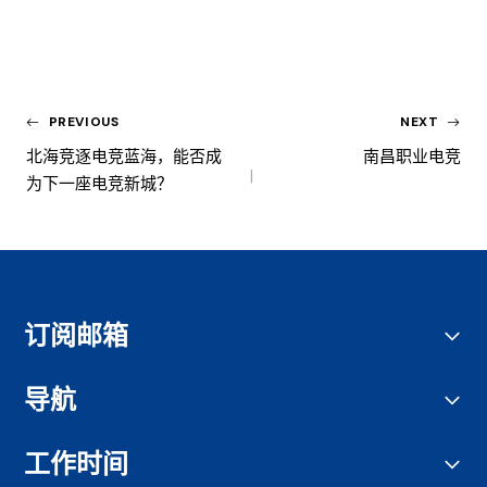
PREVIOUS
NEXT
北海竞逐电竞蓝海，能否成
南昌职业电竞
为下一座电竞新城？
订阅邮箱
导航
工作时间