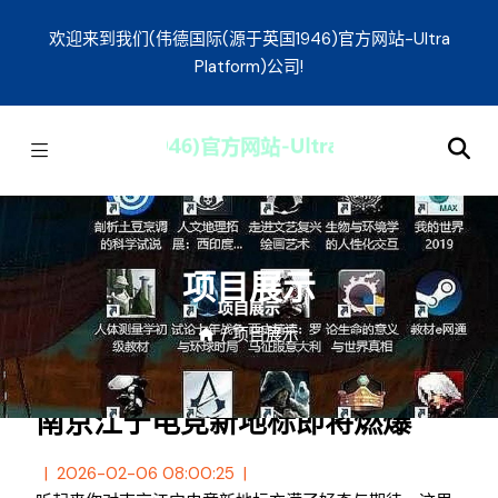
欢迎来到我们(伟德国际(源于英国1946)官方网站-Ultra
Platform)公司!
项目展示
/
项目展示
南京江宁电竞新地标即将燃爆
2026-02-06 08:00:25