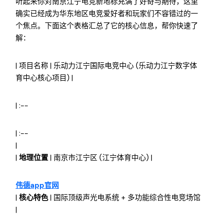
听起来你对南京江宁电竞新地标充满了好奇与期待，这里
确实已经成为华东地区电竞爱好者和玩家们不容错过的一
个焦点。下面这个表格汇总了它的核心信息，帮你快速了
解：
| 项目名称 | 乐动力江宁国际电竞中心 (乐动力江宁数字体
育中心核心项目) |
| :--
| :--
|
|
地理位置
| 南京市江宁区 (江宁体育中心) |
伟德app官网
|
核心特色
| 国际顶级声光电系统 + 多功能综合性电竞场馆
|