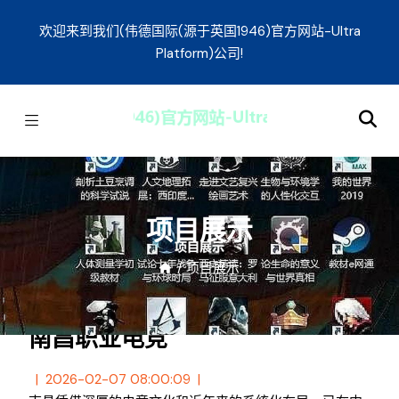
欢迎来到我们(伟德国际(源于英国1946)官方网站-Ultra
Platform)公司!
项目展示
/
项目展示
南昌职业电竞
2026-02-07 08:00:09